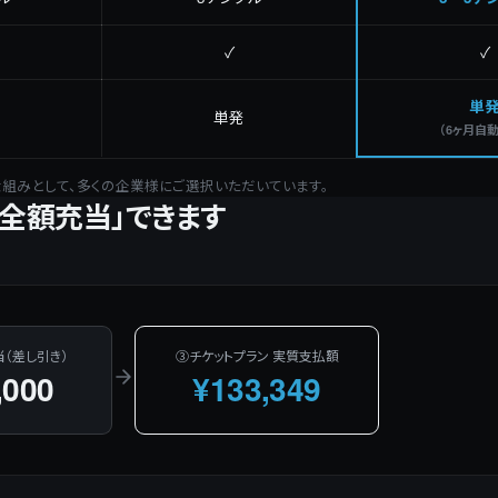
✓
✓
単
単発
（6ヶ月自
組みとして、多くの企業様にご選択いただいています。
全額充当」できます
（差し引き）
③チケットプラン 実質支払額
,000
¥
130,000