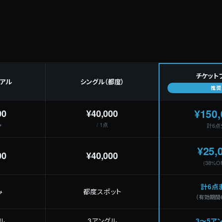
チケット
アル
シングル（都度）
推奨
¥150,
00
¥40,000
み
/ 1点
計6点
¥25,
00
¥40,000
(38%O
計6点
み
都度スポット
（有効期間
ル
3アングル
3〜5ア