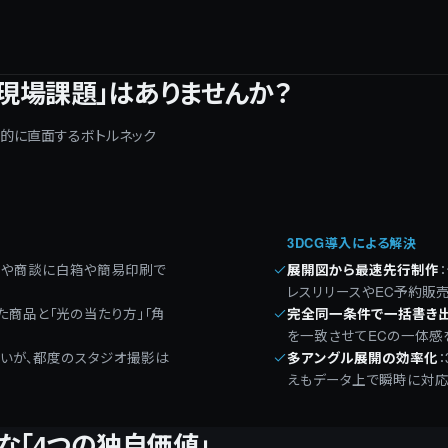
現場課題」はありませんか？
常的に直面するボトルネック
3DCG導入による解決
会や商談に白箱や簡易印刷で
展開図から最速先行制作
：
レスリリースやEC予約販
た商品と「光の当たり方」「角
完全同一条件で一括書き
を一致させてECの一体感
いが、都度のスタジオ撮影は
多アングル展開の効率化
：
えもデータ上で瞬時に対応
な「4つの独自価値」