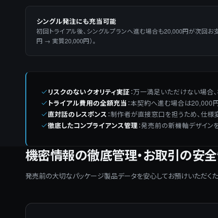
シングル発注にも充当可能
初回トライアル後、シングルプランへ進む場合も20,000円が次回お支
円 → 実質20,000円）。
リスクのないクオリティ実証
：
万一満足いただけない場合、
トライアル費用の全額充当
：
本契約へ進む場合は20,00
直対話のレスポンス
：
制作者が直接窓口を担うため、仕様変
徹底したコンプライアンス管理
：
発売前の新機軸デザインを
機密情報の徹底管理・お取引の安全
発売前の大切なパッケージ製品データを安心してお預けいただく