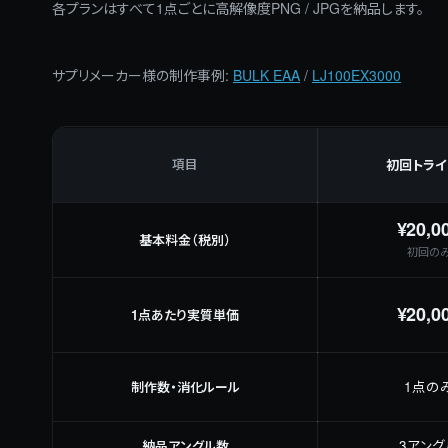
各プランはすべて1点ごとに高解像度PNG / JPGを納品します。
サプリメーカー様の制作事例:
BULK EAA
/
LJ100EX3000
項目
初回トライ
¥20,0
基本料金（税別）
初回の
¥20,0
1点あたり実質単価
制作数・消化ルール
1点の
納品アングル数
3アング