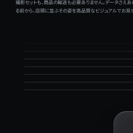
撮影セットも、商品の輸送も必要ありません。データさえあ
る前から、店頭に並ぶその姿を高品質なビジュアルでお見せ
SUPPLEMENT / POUCH
HAIRCARE / SHAMPOO
COSMETICS / UV
SUPPLEMENT / BOX
SUPPLEMENT / POUCH
HAIRCARE / SHAMPOO
COSMETICS / UV
SUPPLEMENT / BOX