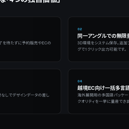
02
同一アングルでの無限
了を待たずに予約販売やECの
3D環境をシステム保存。追加
グで1クリック出力可能です。
04
越境EC向け一括多言
費なしでデザインデータの差し
海外展開用の多国語パッケー
クオリティを一挙に量産できま