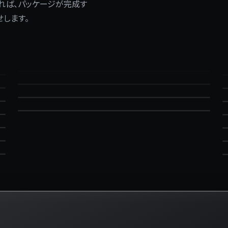
れば、パッケージが完成す
FRAGRANCE / MEN
します。
SUPPLEMENT / BOTTLE
GROOMING / BALM
SUPPLEMENT / POUCH
FRAGRANCE / MEN
SUPPLEMENT / BOTTLE
GROOMING / BALM
SUPPLEMENT / POUCH