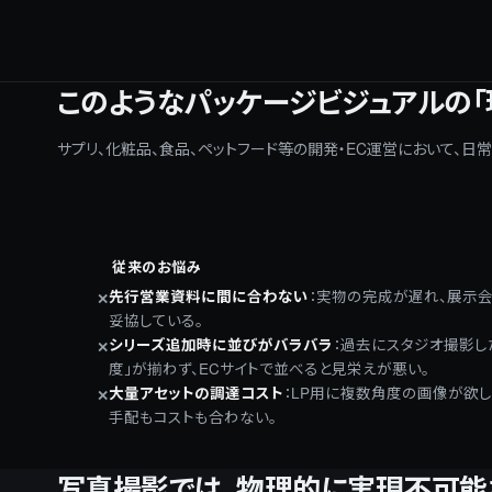
このようなパッケージビジュアルの「
サプリ、化粧品、食品、ペットフード等の開発・EC運営において、日
従来のお悩み
先行営業資料に間に合わない
：
実物の完成が遅れ、展示
✕
妥協している。
シリーズ追加時に並びがバラバラ
：
過去にスタジオ撮影し
✕
度」が揃わず、ECサイトで並べると見栄えが悪い。
大量アセットの調達コスト
：
LP用に複数角度の画像が欲し
✕
手配もコストも合わない。
写真撮影では、物理的に実現不可能