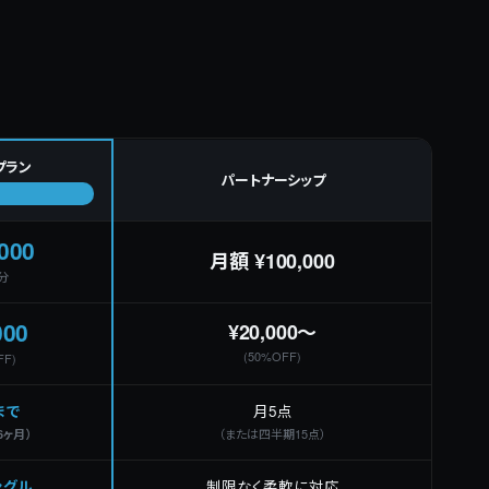
プラン
パートナーシップ
000
月額 ¥100,000
分
000
¥20,000〜
(50%OFF)
FF)
まで
月5点
（または四半期15点）
6ヶ月）
ングル
制限なく柔軟に対応