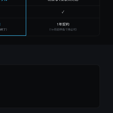
✓
発
1年契約
（1ヶ月前申告で停止可）
動終了）