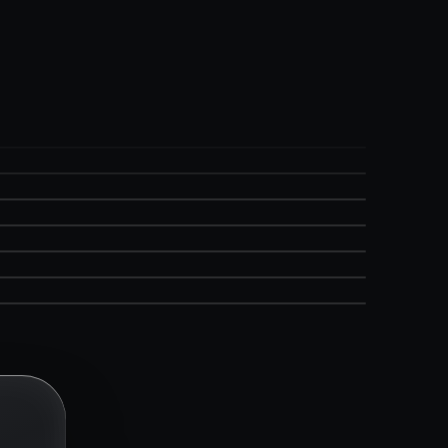
FRAGRANCE / EAU
COSMETICS / LOTION
SKINCARE / SERUM
STUDIO / SAMPLE
FRAGRANCE / EAU
COSMETICS / LOTION
SKINCARE / SERUM
STUDIO / SAMPLE