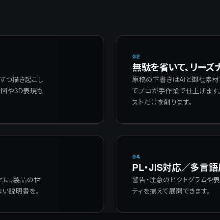
02
無駄を省いて、リーズ
ずつ描き起こし
原稿の下書きはAIと御社素材
な作図や3D表現も
てプロが手作業で仕上げます。
ストだけを削ります。
04
PL・JIS対応／多言
とに、製品の世
警告・注意のピクトグラムや
ない説明書を。
ティを揃えて展開できます。