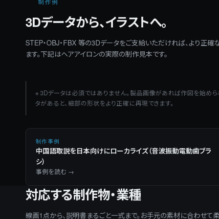
制作例
3Dデータから、イラストへ。
STEP・OBJ・FBX 等の3Dデータをご支給いただければ、より正
ます。下記はヘアアイロンの実際の制作見本です。
※ 3Dデータは必須ではありません。製品画像があれば作図を始めら
タがあると、細部の形状をより正確に再現できます。
制作事例
中国語取説を日本向けにローカライズ（音波振動電動歯ブラ
シ）
事例を読む
→
対応する制作物・業種
線画1点から、説明書まるごと一式まで。お手元の素材に合わせて柔