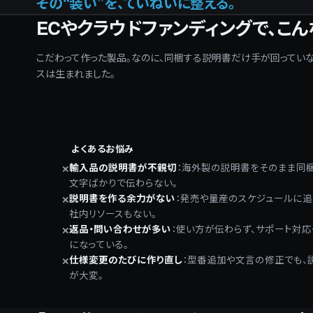
その“装い”を、ていねいに整える。
ECやクラウドファンディングで、こ
こだわって作った製品。なのに、同梱する説明書だけ手が回ってい
スは生まれました。
よくあるお悩み
輸入品の説明書が不親切
：
海外製の説明書をそのまま同梱
✕
文字ばかりで伝わらない。
説明書を作る余力がない
：
発売や量産のスケジュールに追
✕
社内リソースもない。
返品・問い合わせが多い
：
使い方が伝わらず、サポート対応
✕
になっている。
仕様変更のたびに作り直し
：
型番追加や文言の修正でも、
✕
が大変。