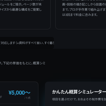
ジュールをご提示。ページ数が未
画・図版の描き起こしから誌面の
サイズから最適な構成をご提案し
まで、プロが手作業で組み上げま
は3回まで料金に含みます。
対応します（※資料がすべて揃い、すぐ着手できる状態に限ります）。
す。下記の単価をもとに、概算シミ
¥5,000〜
かんたん概算シミュレータ
す
/ 1点
項目を選ぶだけで、おおよその制作費を試