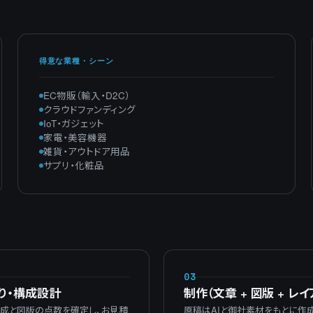
得意な業種・シーン
EC物販（輸入・D2C）
クラウドファンディング
IoT・ガジェット
家電・美容機器
雑貨・アウトドア用品
サプリ・化粧品
03
り・構成設計
制作（文章 + 図版 + レイ
成と図版の点数を確定し、お見積
原稿はAIと御社素材をもとに作